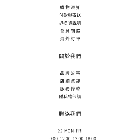
購 物 須 知
付款與寄送
退換貨說明
會 員 制 度
海 外 訂 單
關於我們
品 牌 故 事
店 鋪 資 訊
服 務 條 款
隱私權保護
聯絡我們
🕙 MON-FRI
9:00-12:00 13:00-18:00