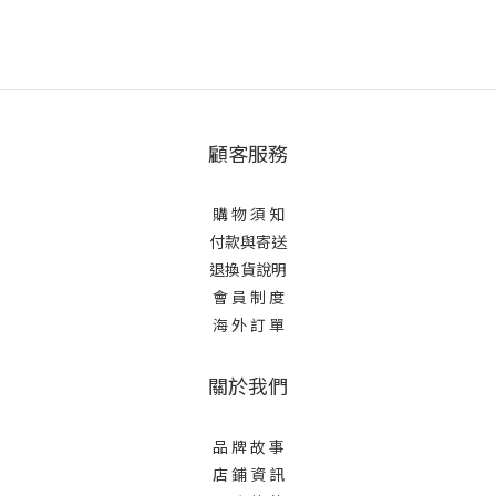
顧客服務
購 物 須 知
付款與寄送
退換貨說明
會 員 制 度
海 外 訂 單
關於我們
品 牌 故 事
店 鋪 資 訊