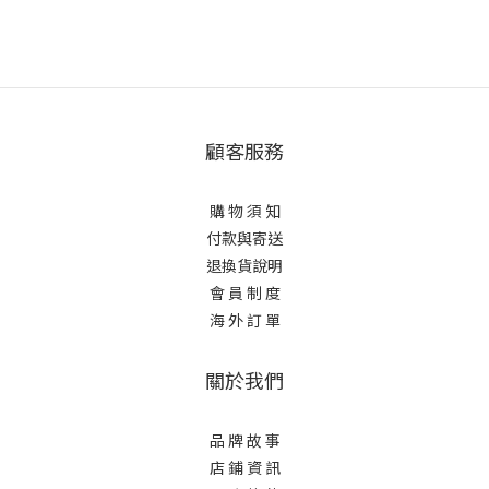
顧客服務
購 物 須 知
付款與寄送
退換貨說明
會 員 制 度
海 外 訂 單
關於我們
品 牌 故 事
店 鋪 資 訊