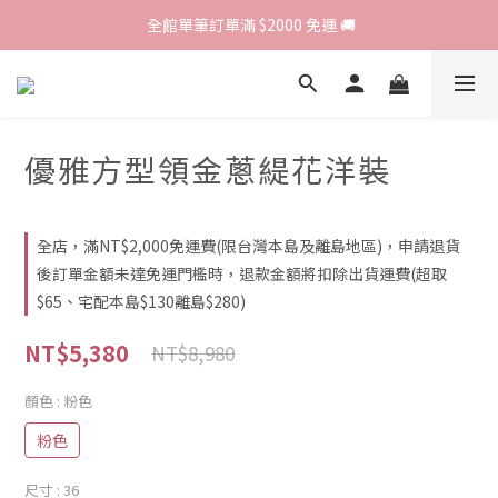
歡迎光臨 RED HOUSE! 新客註冊會員即贈$200購物金 ♥
 全館單筆訂單滿 $2000 免運 🚚
歡迎光臨 RED HOUSE! 新客註冊會員即贈$200購物金 ♥
優雅方型領金蔥緹花洋裝
全店，滿NT$2,000免運費(限台灣本島及離島地區)，申請退貨
後訂單金額未達免運門檻時，退款金額將扣除出貨運費(超取
$65、宅配本島$130離島$280)
NT$5,380
NT$8,980
顏色
: 粉色
粉色
尺寸
: 36