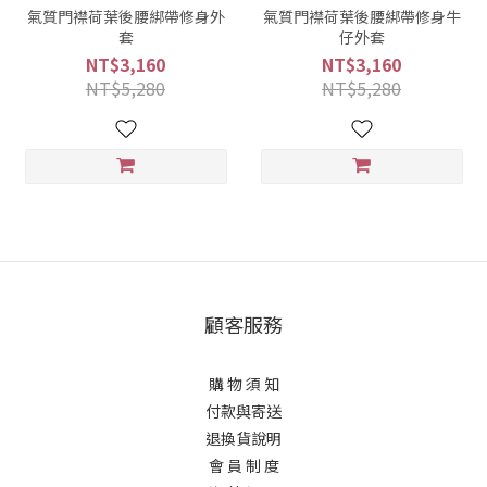
氣質門襟荷葉後腰綁帶修身外
氣質門襟荷葉後腰綁帶修身牛
套
仔外套
NT$3,160
NT$3,160
NT$5,280
NT$5,280
顧客服務
購 物 須 知
付款與寄送
退換貨說明
會 員 制 度