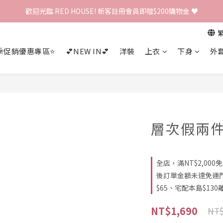
歡迎光臨 RED HOUSE! 新客註冊會員即贈$200購物金 ♥
歡迎光臨 RED HOUSE! 新客註冊會員即贈$200購物金 ♥
 全館單筆訂單滿 $2000 免運 🚚
季促銷優惠專區⭐
💕NEW IN💕
洋裝
上衣
下身
外
歡迎光臨 RED HOUSE! 新客註冊會員即贈$200購物金 ♥
層次假兩
全店，滿NT$2,00
後訂單金額未達免運
$65、宅配本島$130離
NT$1,690
NT$