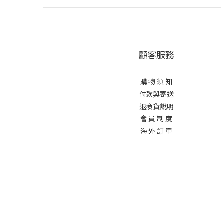
顧客服務
購 物 須 知
付款與寄送
退換貨說明
會 員 制 度
海 外 訂 單