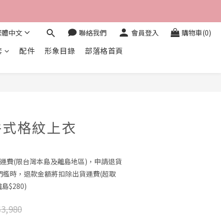
繁體中文
聯絡我們
會員登入
購物車(0)
套
配件
形象目錄
部落格首頁
立即購買
件式格紋上衣
0免運費(限台灣本島及離島地區)，申請退貨
門檻時，退款金額將扣除出貨運費(超取
島$280)
3,980