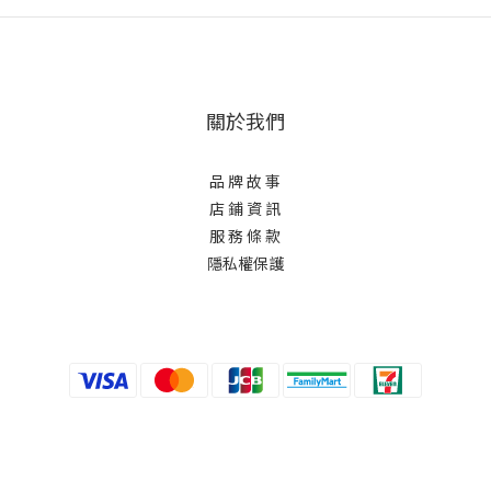
關於我們
品 牌 故 事
店 鋪 資 訊
服 務 條 款
隱私權保護