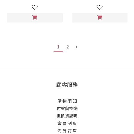
1
2
顧客服務
購 物 須 知
付款與寄送
退換貨說明
會 員 制 度
海 外 訂 單