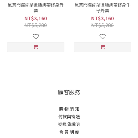
氣質門襟荷葉後腰綁帶修身外
氣質門襟荷葉後腰綁帶修身牛
套
仔外套
NT$3,160
NT$3,160
NT$5,280
NT$5,280
顧客服務
購 物 須 知
付款與寄送
退換貨說明
會 員 制 度