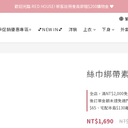
歡迎光臨 RED HOUSE! 新客註冊會員即贈$200購物金 ♥
歡迎光臨 RED HOUSE! 新客註冊會員即贈$200購物金 ♥
 全館單筆訂單滿 $2000 免運 🚚
季促銷優惠專區⭐
💕NEW IN💕
洋裝
上衣
下身
外
歡迎光臨 RED HOUSE! 新客註冊會員即贈$200購物金 ♥
絲巾綁帶
全店，滿NT$2,00
後訂單金額未達免運
$65、宅配本島$130離
NT$1,690
NT$