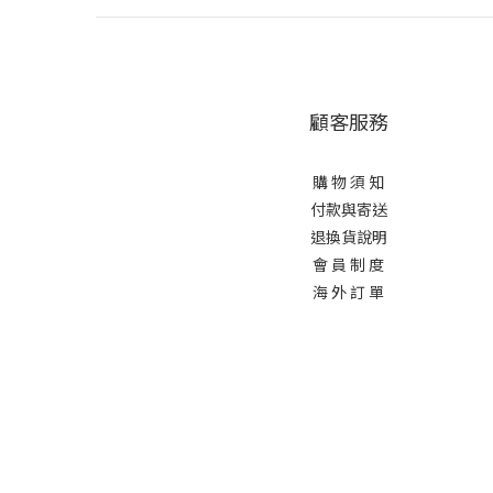
顧客服務
購 物 須 知
付款與寄送
退換貨說明
會 員 制 度
海 外 訂 單