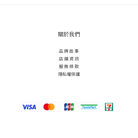
關於我們
品 牌 故 事
店 鋪 資 訊
服 務 條 款
隱私權保護