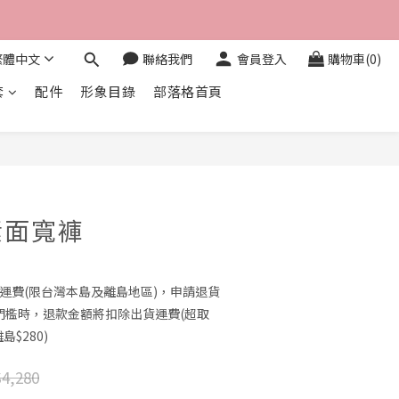
繁體中文
聯絡我們
會員登入
購物車(0)
套
配件
形象目錄
部落格首頁
立即購買
素面寬褲
0免運費(限台灣本島及離島地區)，申請退貨
門檻時，退款金額將扣除出貨運費(超取
島$280)
4,280