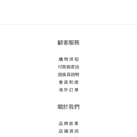
顧客服務
購 物 須 知
付款與寄送
退換貨說明
會 員 制 度
海 外 訂 單
關於我們
品 牌 故 事
店 鋪 資 訊