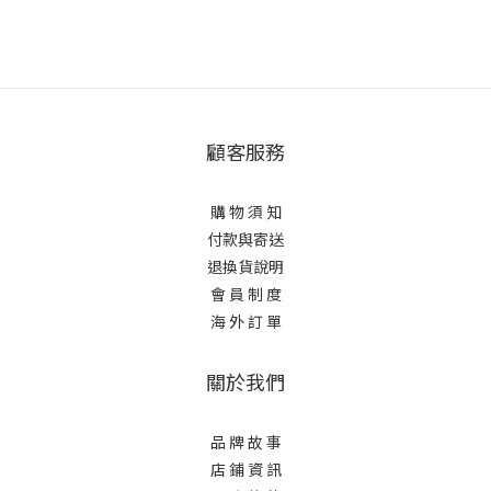
顧客服務
購 物 須 知
付款與寄送
退換貨說明
會 員 制 度
海 外 訂 單
關於我們
品 牌 故 事
店 鋪 資 訊