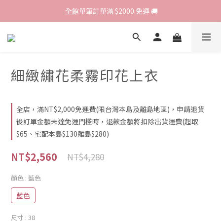
歡迎光臨 RED HOUSE! 新客註冊會員即贈$200購物金 ♥
 全館單筆訂單滿 $2000 免運 🚚
歡迎光臨 RED HOUSE! 新客註冊會員即贈$200購物金 ♥
細緻繡花柔霧印花上衣
全店，滿NT$2,000免運費(限台灣本島及離島地區)，申請退貨
後訂單金額未達免運門檻時，退款金額將扣除出貨運費(超取
$65、宅配本島$130離島$280)
NT$2,560
NT$4,280
顏色
: 藍色
藍色
尺寸
: 38