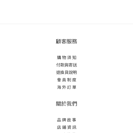
顧客服務
購 物 須 知
付款與寄送
退換貨說明
會 員 制 度
海 外 訂 單
關於我們
品 牌 故 事
店 鋪 資 訊