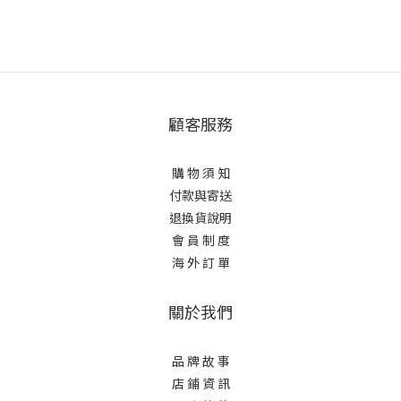
顧客服務
購 物 須 知
付款與寄送
退換貨說明
會 員 制 度
海 外 訂 單
關於我們
品 牌 故 事
店 鋪 資 訊