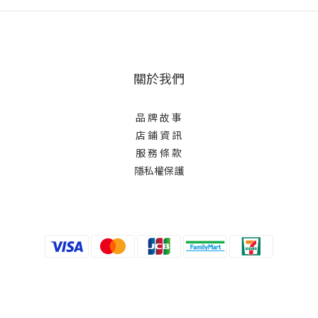
關於我們
品 牌 故 事
店 鋪 資 訊
服 務 條 款
隱私權保護