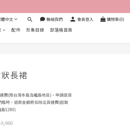
繁體中文
聯絡我們
會員登入
購物車(0)
套
配件
形象目錄
部落格首頁
立即購買
傘狀長裙
0免運費(限台灣本島及離島地區)，申請退貨
門檻時，退款金額將扣除出貨運費(超取
島$280)
3,980