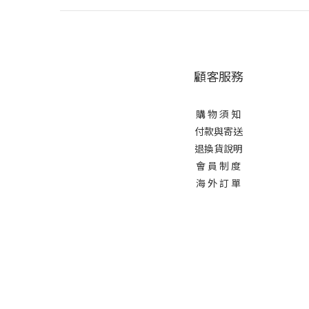
顧客服務
購 物 須 知
付款與寄送
退換貨說明
會 員 制 度
海 外 訂 單