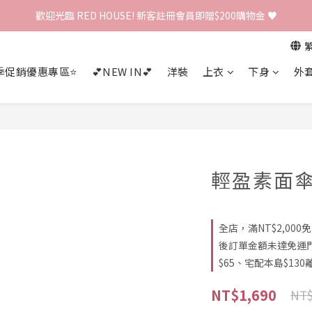
歡迎光臨 RED HOUSE! 新客註冊會員即贈$200購物金 ♥
歡迎光臨 RED HOUSE! 新客註冊會員即贈$200購物金 ♥
 全館單筆訂單滿 $2000 免運 🚚
季促銷優惠專區⭐
💕NEW IN💕
洋裝
上衣
下身
外
歡迎光臨 RED HOUSE! 新客註冊會員即贈$200購物金 ♥
輕盈素面
全店，滿NT$2,00
後訂單金額未達免運
$65、宅配本島$130離
NT$1,690
NT$