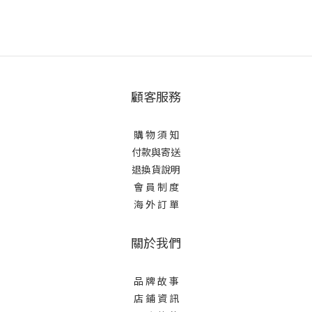
顧客服務
購 物 須 知
付款與寄送
退換貨說明
會 員 制 度
海 外 訂 單
關於我們
品 牌 故 事
店 鋪 資 訊