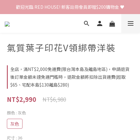
歡迎光臨 RED HOUSE! 新客註冊會員即贈$200購物金 ♥
歡迎光臨 RED HOUSE! 新客註冊會員即贈$200購物金 ♥
 全館單筆訂單滿 $2000 免運 🚚
歡迎光臨 RED HOUSE! 新客註冊會員即贈$200購物金 ♥
氣質葉子印花V領綁帶洋裝
全店，滿NT$2,000免運費(限台灣本島及離島地區)，申請退貨
後訂單金額未達免運門檻時，退款金額將扣除出貨運費(超取
$65、宅配本島$130離島$280)
NT$2,990
NT$6,980
顏色
: 灰色
灰色
尺寸
: 36