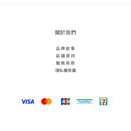
關於我們
品 牌 故 事
店 鋪 資 訊
服 務 條 款
隱私權保護