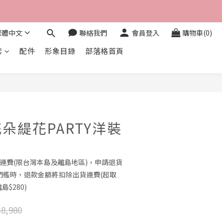
繁體中文
聯絡我們
會員登入
購物車(0)
套
配件
形象目錄
部落格首頁
立即購買
朵緹花PARTY洋裝
0免運費(限台灣本島及離島地區)，申請退貨
門檻時，退款金額將扣除出貨運費(超取
島$280)
8,980