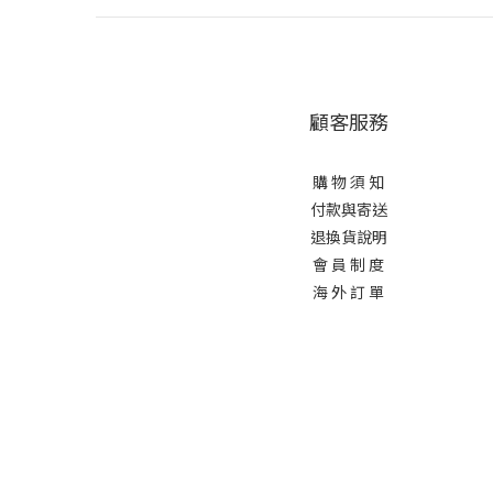
顧客服務
購 物 須 知
付款與寄送
退換貨說明
會 員 制 度
海 外 訂 單