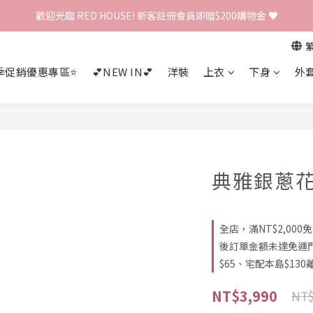
歡迎光臨 RED HOUSE! 新客註冊會員即贈$200購物金 ♥
歡迎光臨 RED HOUSE! 新客註冊會員即贈$200購物金 ♥
 全館單筆訂單滿 $2000 免運 🚚
季促銷優惠專區⭐
💕NEW IN💕
洋裝
上衣
下身
外
歡迎光臨 RED HOUSE! 新客註冊會員即贈$200購物金 ♥
典雅銀蔥花
全店，滿NT$2,00
後訂單金額未達免運
$65、宅配本島$130離
NT$3,990
NT$