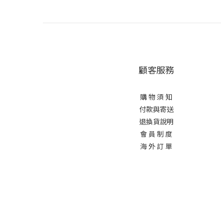
顧客服務
購 物 須 知
付款與寄送
退換貨說明
會 員 制 度
海 外 訂 單