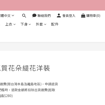
繁體中文
聯絡我們
會員登入
購物車(0)
裝
上衣
下身
外套
配件
立即購買
氣質花朵緹花洋裝
0免運費(限台灣本島及離島地區)，申請退貨
門檻時，退款金額將扣除出貨運費(超取
島$280)