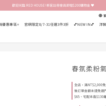
歡迎光臨 RED HOUSE! 新客註冊會員即贈$200購物金 ♥
歡迎光臨 RED HOUSE! 新客註冊會員即贈$200購物金 ♥
 全館單筆訂單滿 $2000 免運 🚚
銷優惠專區⭐
官網限定8/7-31任選3件3折
💕NEW IN💕
洋
歡迎光臨 RED HOUSE! 新客註冊會員即贈$200購物金 ♥
春氛柔粉
全店，滿NT$2,00
後訂單金額未達免運
$65、宅配本島$130離