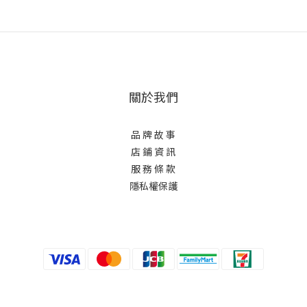
關於我們
品 牌 故 事
店 鋪 資 訊
服 務 條 款
隱私權保護