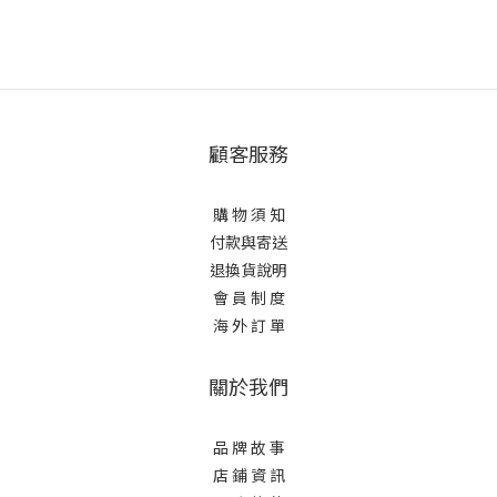
顧客服務
購 物 須 知
付款與寄送
退換貨說明
會 員 制 度
海 外 訂 單
關於我們
品 牌 故 事
店 鋪 資 訊