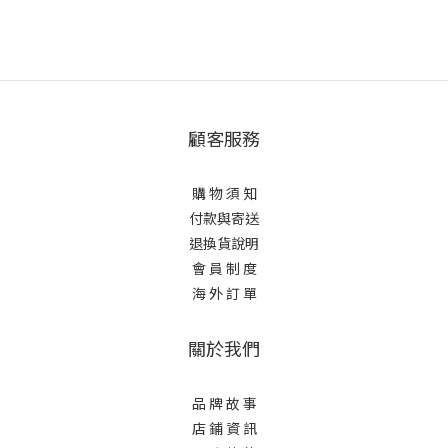
顧客服務
購 物 須 知
付款與寄送
退換貨說明
會 員 制 度
海 外 訂 單
關於我們
品 牌 故 事
店 鋪 資 訊