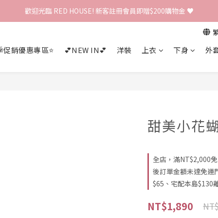
歡迎光臨 RED HOUSE! 新客註冊會員即贈$200購物金 ♥
歡迎光臨 RED HOUSE! 新客註冊會員即贈$200購物金 ♥
 全館單筆訂單滿 $2000 免運 🚚
季促銷優惠專區⭐
💕NEW IN💕
洋裝
上衣
下身
外
歡迎光臨 RED HOUSE! 新客註冊會員即贈$200購物金 ♥
甜美小花
全店，滿NT$2,00
後訂單金額未達免運
$65、宅配本島$130離
NT$1,890
NT$