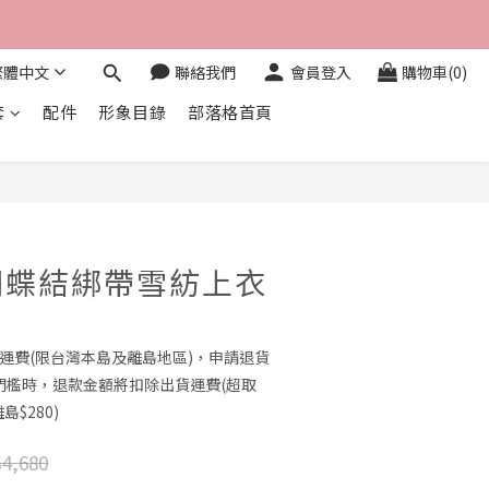
繁體中文
聯絡我們
會員登入
購物車(0)
套
配件
形象目錄
部落格首頁
立即購買
蝴蝶結綁帶雪紡上衣
0免運費(限台灣本島及離島地區)，申請退貨
門檻時，退款金額將扣除出貨運費(超取
島$280)
4,680