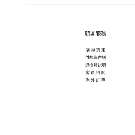
顧客服務
購 物 須 知
付款與寄送
退換貨說明
會 員 制 度
海 外 訂 單