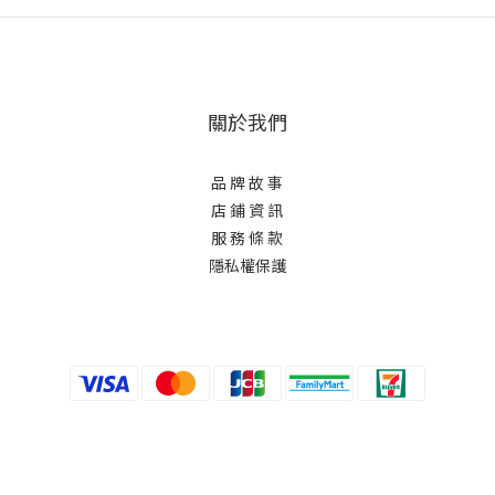
關於我們
品 牌 故 事
店 鋪 資 訊
服 務 條 款
隱私權保護