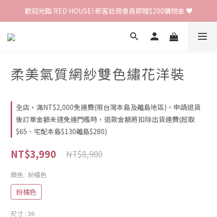
歡迎光臨 RED HOUSE! 新客註冊會員即贈$200購物金 ♥
歡迎光臨 RED HOUSE! 新客註冊會員即贈$200購物金 ♥
 全館單筆訂單滿 $2000 免運 🚚
歡迎光臨 RED HOUSE! 新客註冊會員即贈$200購物金 ♥
柔美氣質網紗雙色繡花洋裝
全店，滿NT$2,000免運費(限台灣本島及離島地區)，申請退貨
後訂單金額未達免運門檻時，退款金額將扣除出貨運費(超取
$65、宅配本島$130離島$280)
NT$3,990
NT$8,980
顏色
: 粉橘色
粉橘色
尺寸
: 36