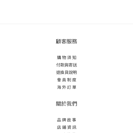
顧客服務
購 物 須 知
付款與寄送
退換貨說明
會 員 制 度
海 外 訂 單
關於我們
品 牌 故 事
店 鋪 資 訊