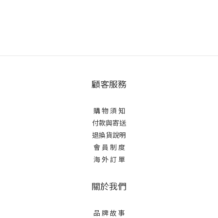
顧客服務
購 物 須 知
付款與寄送
退換貨說明
會 員 制 度
海 外 訂 單
關於我們
品 牌 故 事