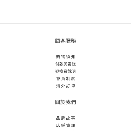
顧客服務
購 物 須 知
付款與寄送
退換貨說明
會 員 制 度
海 外 訂 單
關於我們
品 牌 故 事
店 鋪 資 訊