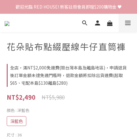
歡迎光臨 RED HOUSE! 新客註冊會員即贈$200購物金 ♥
歡迎光臨 RED HOUSE! 新客註冊會員即贈$200購物金 ♥
 全館單筆訂單滿 $2000 免運 🚚
歡迎光臨 RED HOUSE! 新客註冊會員即贈$200購物金 ♥
花朵貼布點綴壓線牛仔直筒褲
全店，滿NT$2,000免運費(限台灣本島及離島地區)，申請退貨
後訂單金額未達免運門檻時，退款金額將扣除出貨運費(超取
$65、宅配本島$130離島$280)
NT$2,490
NT$5,980
顏色
: 深藍色
深藍色
尺寸
: 36