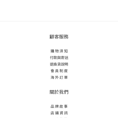
顧客服務
購 物 須 知
付款與寄送
退換貨說明
會 員 制 度
海 外 訂 單
關於我們
品 牌 故 事
店 鋪 資 訊