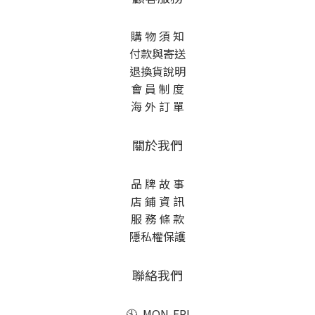
購 物 須 知
付款與寄送
退換貨說明
會 員 制 度
海 外 訂 單
關於我們
品 牌 故 事
店 鋪 資 訊
服 務 條 款
隱私權保護
聯絡我們
🕙 MON-FRI