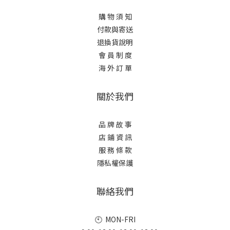
購 物 須 知
付款與寄送
退換貨說明
會 員 制 度
海 外 訂 單
關於我們
品 牌 故 事
店 鋪 資 訊
服 務 條 款
隱私權保護
聯絡我們
🕙 MON-FRI