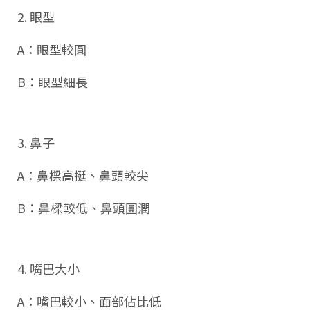
2. 眼型
A：眼型較圓
B：眼型細長
3. 鼻子
A：鼻樑高挺、鼻頭較尖
B：鼻樑較低、鼻頭圓潤
4. 嘴巴大小
A：嘴巴較小、面部佔比低