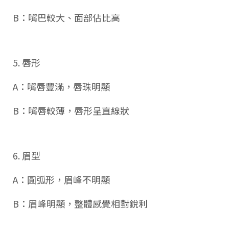
B：嘴巴較大、面部佔比高
5. 唇形
A：嘴唇豐滿，唇珠明顯
B：嘴唇較薄，唇形呈直線狀
6. 眉型
A：圓弧形，眉峰不明顯
B：眉峰明顯，整體感覺相對銳利