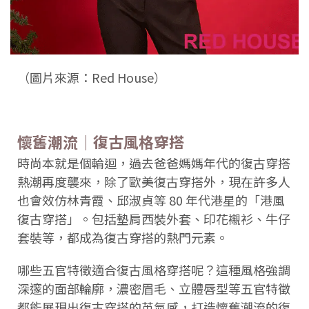
（圖片來源：Red House）
懷舊潮流｜復古風格穿搭
時尚本就是個輪迴，過去爸爸媽媽年代的復古穿搭
熱潮再度襲來，除了歐美復古穿搭外，現在許多人
也會效仿林青霞、邱淑貞等 80 年代港星的「港風
復古穿搭」。包括墊肩西裝外套、印花襯衫、牛仔
套裝等，都成為復古穿搭的熱門元素。
哪些五官特徵適合復古風格穿搭呢？這種風格強調
深邃的面部輪廓，濃密眉毛、立體唇型等五官特徵
都能展現出復古穿搭的英氣感，打造懷舊潮流的復