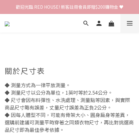
歡迎光臨 RED HOUSE! 新客註冊會員即贈$200購物金 ♥
歡迎光臨 RED HOUSE! 新客註冊會員即贈$200購物金 ♥
 全館單筆訂單滿 $2000 免運 🚚
歡迎光臨 RED HOUSE! 新客註冊會員即贈$200購物金 ♥
關於尺寸表
◆ 測量方式為一律平放測量。
◆ 測量尺寸以公分為單位，1英吋等於2.54公分。
◆ 尺寸會因布料彈性、水洗處理、測量點等因素，與實際
商品尺寸略有誤差，丈量尺寸誤差為正負2公分。
◆ 因每人體型不同，可能有骨架大小、圓身扁身等差異，
選購前建議可測量平時穿著之同類衣物尺寸，再比對挑選商
品尺寸即為最佳參考依據。