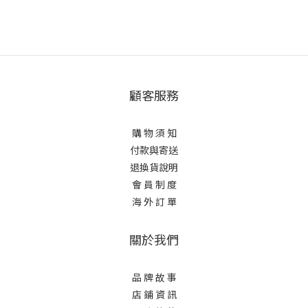
顧客服務
購 物 須 知
付款與寄送
退換貨說明
會 員 制 度
海 外 訂 單
關於我們
品 牌 故 事
店 鋪 資 訊