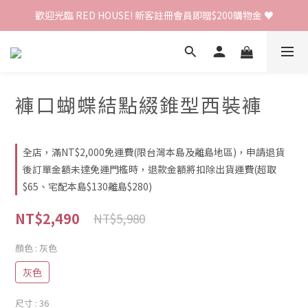
歡迎光臨 RED HOUSE! 新客註冊會員即贈$200購物金 ♥
歡迎光臨 RED HOUSE! 新客註冊會員即贈$200購物金 ♥
 全館單筆訂單滿 $2000 免運 🚚
歡迎光臨 RED HOUSE! 新客註冊會員即贈$200購物金 ♥
褲口蝴蝶結點綴錐型西裝褲
全店，滿NT$2,000免運費(限台灣本島及離島地區)，申請退貨
後訂單金額未達免運門檻時，退款金額將扣除出貨運費(超取
$65、宅配本島$130離島$280)
NT$2,490
NT$5,980
顏色
: 灰色
灰色
尺寸
: 36