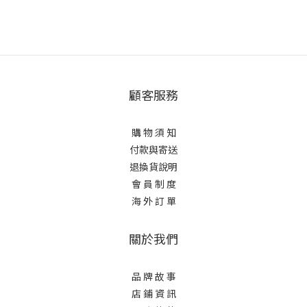
顧客服務
購 物 須 知
付款與寄送
退換貨說明
會 員 制 度
海 外 訂 單
關於我們
品 牌 故 事
店 鋪 資 訊