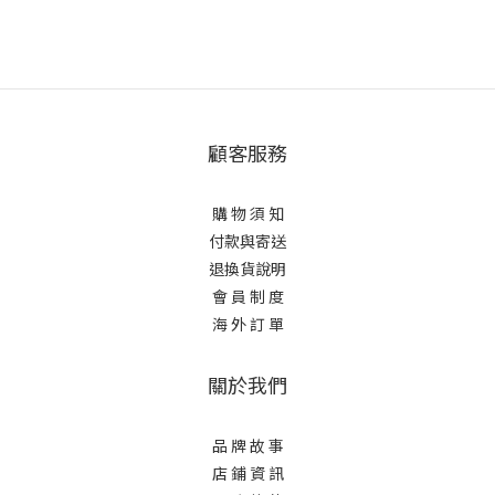
顧客服務
購 物 須 知
付款與寄送
退換貨說明
會 員 制 度
海 外 訂 單
關於我們
品 牌 故 事
店 鋪 資 訊