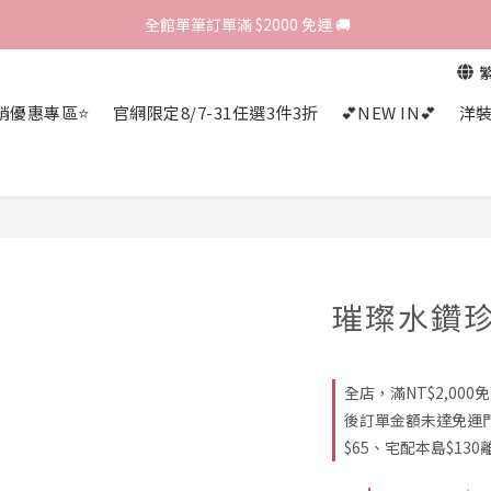
歡迎光臨 RED HOUSE! 新客註冊會員即贈$200購物金 ♥
 全館單筆訂單滿 $2000 免運 🚚
歡迎光臨 RED HOUSE! 新客註冊會員即贈$200購物金 ♥
銷優惠專區⭐
官網限定8/7-31任選3件3折
💕NEW IN💕
洋
璀璨水鑽
全店，滿NT$2,00
後訂單金額未達免運
$65、宅配本島$130離