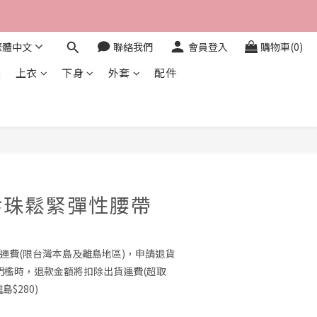
繁體中文
聯絡我們
會員登入
購物車(0)
裝
上衣
下身
外套
配件
立即購買
珍珠鬆緊彈性腰帶
0免運費(限台灣本島及離島地區)，申請退貨
門檻時，退款金額將扣除出貨運費(超取
島$280)