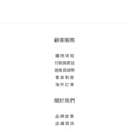
顧客服務
購 物 須 知
付款與寄送
退換貨說明
會 員 制 度
海 外 訂 單
關於我們
品 牌 故 事
店 鋪 資 訊