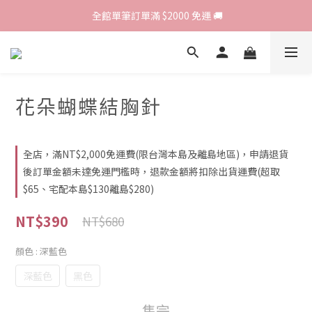
歡迎光臨 RED HOUSE! 新客註冊會員即贈$200購物金 ♥
 全館單筆訂單滿 $2000 免運 🚚
歡迎光臨 RED HOUSE! 新客註冊會員即贈$200購物金 ♥
花朵蝴蝶結胸針
全店，滿NT$2,000免運費(限台灣本島及離島地區)，申請退貨
後訂單金額未達免運門檻時，退款金額將扣除出貨運費(超取
$65、宅配本島$130離島$280)
NT$390
NT$680
顏色
: 深藍色
深藍色
黑色
售完