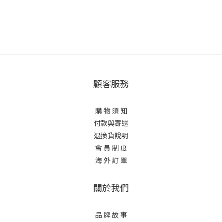
顧客服務
購 物 須 知
付款與寄送
退換貨說明
會 員 制 度
海 外 訂 單
關於我們
品 牌 故 事