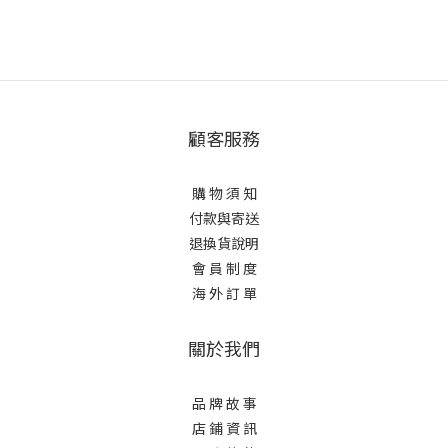
顧客服務
購 物 須 知
付款與寄送
退換貨說明
會 員 制 度
海 外 訂 單
關於我們
品 牌 故 事
店 鋪 資 訊