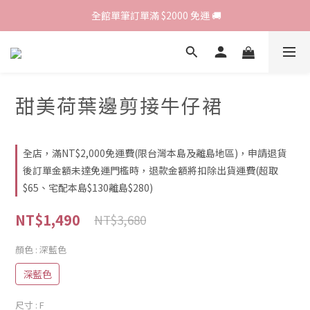
歡迎光臨 RED HOUSE! 新客註冊會員即贈$200購物金 ♥
 全館單筆訂單滿 $2000 免運 🚚
歡迎光臨 RED HOUSE! 新客註冊會員即贈$200購物金 ♥
甜美荷葉邊剪接牛仔裙
全店，滿NT$2,000免運費(限台灣本島及離島地區)，申請退貨
後訂單金額未達免運門檻時，退款金額將扣除出貨運費(超取
$65、宅配本島$130離島$280)
NT$1,490
NT$3,680
顏色
: 深藍色
深藍色
尺寸
: F