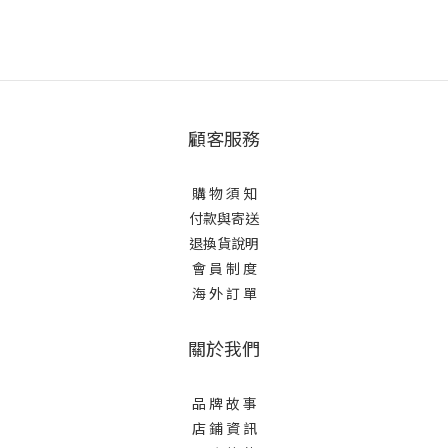
顧客服務
購 物 須 知
付款與寄送
退換貨說明
會 員 制 度
海 外 訂 單
關於我們
品 牌 故 事
店 鋪 資 訊