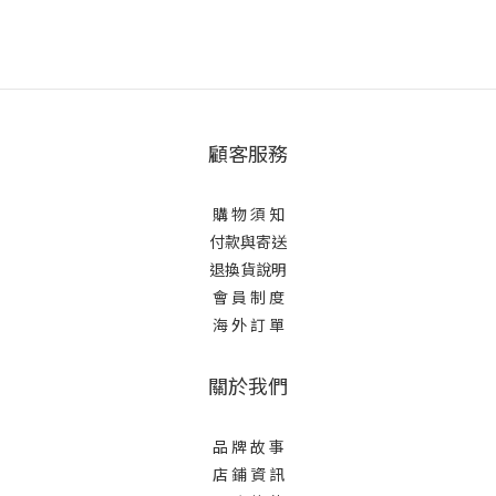
顧客服務
購 物 須 知
付款與寄送
退換貨說明
會 員 制 度
海 外 訂 單
關於我們
品 牌 故 事
店 鋪 資 訊