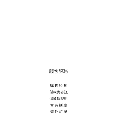
顧客服務
購 物 須 知
付款與寄送
退換貨說明
會 員 制 度
海 外 訂 單