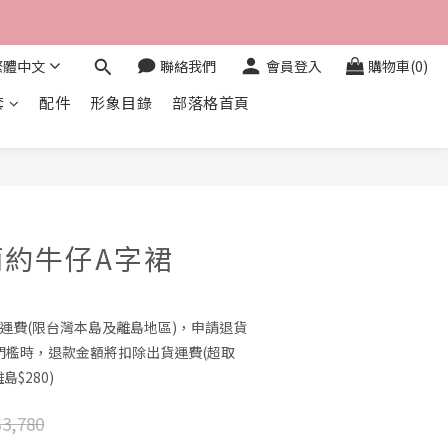
繁體中文
聯絡我們
會員登入
購物車(0)
套
配件
形象目錄
部落格首頁
立即購買
約牛仔A字裙
0免運費(限台灣本島及離島地區)，申請退貨
門檻時，退款金額將扣除出貨運費(超取
島$280)
3,780