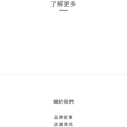
了解更多
關於我們
品 牌 故 事
店 鋪 資 訊