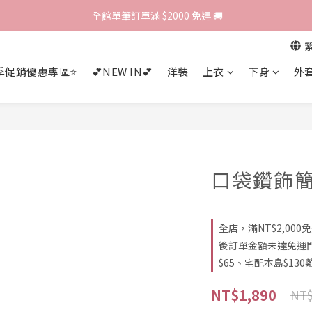
歡迎光臨 RED HOUSE! 新客註冊會員即贈$200購物金 ♥
 全館單筆訂單滿 $2000 免運 🚚
歡迎光臨 RED HOUSE! 新客註冊會員即贈$200購物金 ♥
季促銷優惠專區⭐
💕NEW IN💕
洋裝
上衣
下身
外
口袋鑽飾簡
全店，滿NT$2,00
後訂單金額未達免運
$65、宅配本島$130離
NT$1,890
NT$