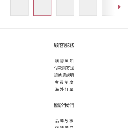
顧客服務
購 物 須 知
付款與寄送
退換貨說明
會 員 制 度
海 外 訂 單
關於我們
品 牌 故 事
店 鋪 資 訊