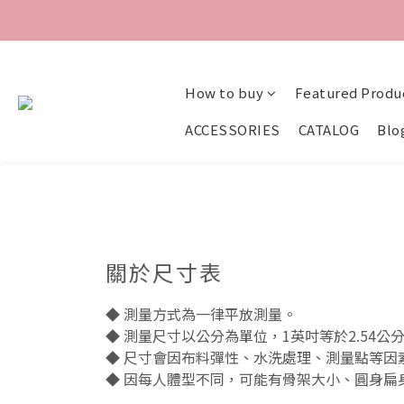
How to buy
Featured Produ
ACCESSORIES
CATALOG
Blo
關於尺寸表
◆ 測量方式為一律平放測量。
◆ 測量尺寸以公分為單位，1英吋等於2.54公
◆ 尺寸會因布料彈性、水洗處理、測量點等因
◆ 因每人體型不同，可能有骨架大小、圓身