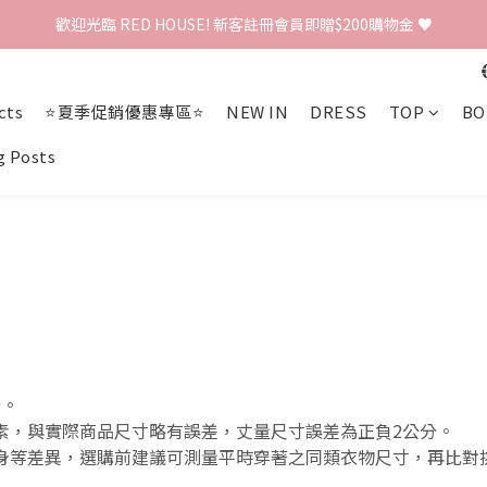
歡迎光臨 RED HOUSE! 新客註冊會員即贈$200購物金 ♥
歡迎光臨 RED HOUSE! 新客註冊會員即贈$200購物金 ♥
 全館單筆訂單滿 $2000 免運 🚚
cts
⭐夏季促銷優惠專區⭐
NEW IN
DRESS
TOP
BO
歡迎光臨 RED HOUSE! 新客註冊會員即贈$200購物金 ♥
g Posts
分。
素，與實際商品尺寸略有誤差，丈量尺寸誤差為正負2公分。
扁身等差異，選購前建議可測量平時穿著之同類衣物尺寸，再比對