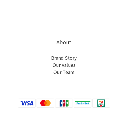
About
Brand Story
Our Values
Our Team