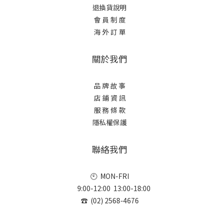
退換貨說明
會 員 制 度
海 外 訂 單
關於我們
品 牌 故 事
店 鋪 資 訊
服 務 條 款
隱私權保護
聯絡我們
🕙 MON-FRI
9:00-12:00 13:00-18:00
☎ (02) 2568-4676