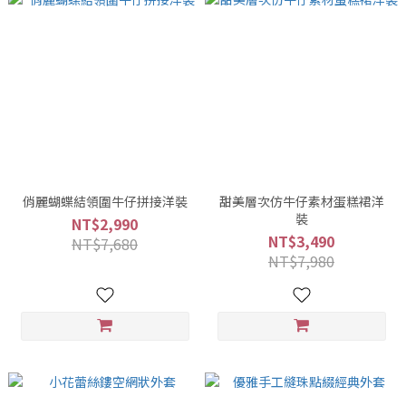
俏麗蝴蝶結領圍牛仔拼接洋裝
甜美層次仿牛仔素材蛋糕裙洋
裝
NT$2,990
NT$3,490
NT$7,680
NT$7,980